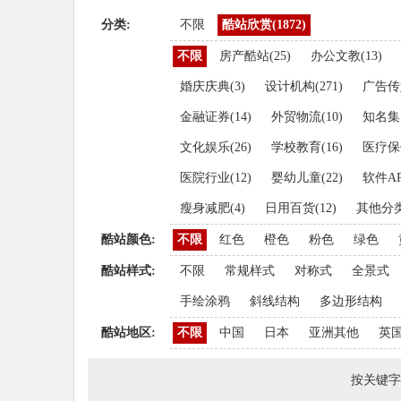
分类:
不限
酷站欣赏(
1872
)
不限
房产酷站(
25
)
办公文教(
13
)
婚庆庆典(
3
)
设计机构(
271
)
广告传
金融证券(
14
)
外贸物流(
10
)
知名集
文化娱乐(
26
)
学校教育(
16
)
医疗保
医院行业(
12
)
婴幼儿童(
22
)
软件AP
瘦身减肥(
4
)
日用百货(
12
)
其他分类
酷站颜色:
不限
红色
橙色
粉色
绿色
酷站样式:
不限
常规样式
对称式
全景式
手绘涂鸦
斜线结构
多边形结构
酷站地区:
不限
中国
日本
亚洲其他
英
按关键字