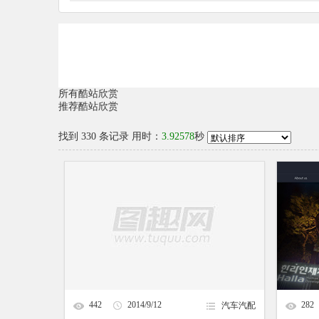
所有酷站欣赏
推荐酷站欣赏
找到
330
条记录 用时：
3.92578
秒
442
2014/9/12
282
汽车汽配
16:50:34
雷凌汽车