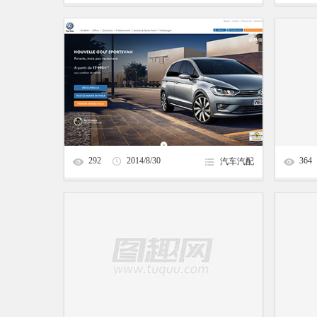
292
2014/8/30
364
汽车汽配
9:43:01
Volkswagen Golf Sportsvan