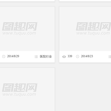
2014/8/29
339
2014/8/23
医院行业
23:55:07
10:36:59
佐川クリニック妇产科
创同盟科技