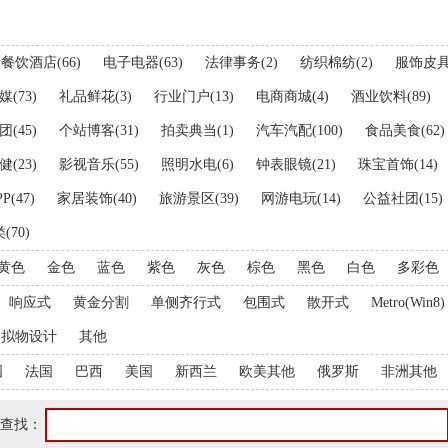
餐饮酒店(
66
)
电子电器(
63
)
法律事务(
2
)
纺织棉纺(
2
)
服饰皮具
媒(
73
)
礼品鲜花(
3
)
行业门户(
13
)
电商商城(
4
)
酒业饮料(
89
)
团(
45
)
个站博客(
31
)
拍卖典当(
1
)
汽车汽配(
100
)
食品美食(
62
)
健(
23
)
影视音乐(
55
)
照明水电(
6
)
钟表眼镜(
21
)
珠宝首饰(
14
)
P(
47
)
家居装饰(
40
)
旅游景区(
39
)
网游电玩(
14
)
公益社团(
15
)
(
70
)
黄色
金色
蓝色
紫色
灰色
棕色
黑色
白色
多彩色
响应式
黄金分割
单侧齐行式
包围式
散开式
Metro(Win8)
拟物设计
其他
国
法国
巴西
美国
新西兰
欧美其他
俄罗斯
非洲其他
查找：