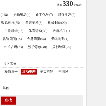
330
共有
个酷站
(
148
)
妇幼纸品(
4
)
化工化学(
7
)
环保生态(
2
)
数码科技(
55
)
美容美发(
8
)
机械制造(
20
)
生物科学(
15
)
体育运动(
39
)
政府机关(
1
)
咨询顾问(
18
)
专题网页(
94
)
天猫淘宝(
1
)
艺术古玩(
23
)
洗护彩妆(
40
)
摄影绘画(
26
)
马卡龙色
极简扁平
滚动视差
单页营销
中国风
其他